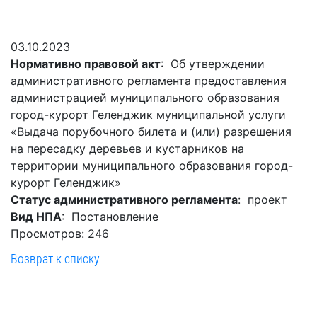
Гостям
молодых
реформа
обязательных
и
депутатов
Противодействие
требований
жителям
Законотворчество
коррупции
03.10.2023
города
Муниципальн
Нормативно правовой акт
: Об утверждении
Постоянные
Подведомственные
контроль
Территориальная
административного регламента предоставления
комиссии
организации
избирательная
Формы
администрацией муниципального образования
и
комиссия
Статистическая
обращений
город-курорт Геленджик муниципальной услуги
график
Геленджикcкая
информация
«Выдача порубочного билета и (или) разрешения
заседаний
Градостроите
на пересадку деревьев и кустарников на
Социальная
АнтиНАРКО
деятельность
Сведения
территории муниципального образования город-
сфера
Муниципальная
о
Архивный
курорт Геленджик»
Меры
служба
доходах,
отдел
Статус административного регламента
: проект
поддержки
расходах,
Резерв
Вид НПА
: Постановление
Порядок
участников
об
управленческих
Просмотров: 246
обжалования
СВО
имуществе
кадров
Возврат к списку
и
и
Муниципальн
Торги
членов
обязательствах
имущество
их
имущественного
Сведения
Муниципальн
семей
характера
о