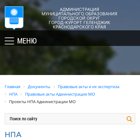
АДМИНИСТРАЦИЯ
ГОРОД-
АДМИНИСТРАЦИЯ
ДУМА
ДОКУМЕНТЫ
МУНИЦИПАЛЬНОГО ОБРАЗОВАНИЯ
ГОРОДСКОЙ ОКРУГ
×
КУРОРТ
ГОРОД-КУРОРТ ГЕЛЕНДЖИК
Структура
Новости
Правовые
КРАСНОДАРСКОГО КРАЯ
администрации
акты
Общая
Структура
МЕНЮ
города
и
информация
Депутат
их
Полномочия,
Кубань
ЗСК
экспертиза
задачи
юбилейная
Депутат
и
Оценка
Социально
ГД
функции
регулирующе
ориентированные
воздействия
График
Политика
некоммерческие
Главная
Документы
Правовые акты и их экспертиза
приёмов
обработки
Экспертиза
организации
НПА
Правовые акты Администрации МО
граждан
персональных
действующих
муниципального
Проекты НПА Администрации МО
депутатами
данных
нормативных
образования
правовых
город-
Депутатское
Актуальная
актов
курорт
объединение
информация
Геленджик
Оценка
Совет
Административная
НПА
применения