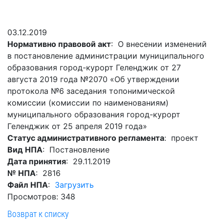
Гостям
молодых
реформа
обязательных
и
депутатов
Противодействие
требований
жителям
Законотворчество
коррупции
03.12.2019
города
Муниципальн
Нормативно правовой акт
: О внесении изменений
Постоянные
Подведомственные
контроль
Территориальная
в постановление администрации муниципального
комиссии
организации
избирательная
Формы
образования город-курорт Геленджик от 27
и
комиссия
Статистическая
обращений
августа 2019 года №2070 «Об утверждении
график
Геленджикcкая
информация
протокола №6 заседания топонимической
заседаний
Градостроите
комиссии (комиссии по наименованиям)
Социальная
АнтиНАРКО
деятельность
Сведения
муниципального образования город-курорт
сфера
Муниципальная
о
Архивный
Геленджик от 25 апреля 2019 года»
Меры
служба
доходах,
отдел
Статус административного регламента
: проект
поддержки
расходах,
Резерв
Вид НПА
: Постановление
Порядок
участников
об
управленческих
Дата принятия
: 29.11.2019
обжалования
СВО
имуществе
кадров
№ НПА
: 2816
и
и
Муниципальн
Файл НПА
:
Загрузить
Торги
членов
обязательствах
имущество
Просмотров: 348
их
имущественного
Сведения
Муниципальн
Возврат к списку
семей
характера
о