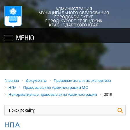
АДМИНИСТРАЦИЯ
ГОРОД-
АДМИНИСТРАЦИЯ
ДУМА
ДОКУМЕНТЫ
МУНИЦИПАЛЬНОГО ОБРАЗОВАНИЯ
ГОРОДСКОЙ ОКРУГ
×
КУРОРТ
ГОРОД-КУРОРТ ГЕЛЕНДЖИК
Структура
Новости
Правовые
КРАСНОДАРСКОГО КРАЯ
администрации
акты
Общая
Структура
МЕНЮ
города
и
информация
Депутат
их
Полномочия,
Кубань
ЗСК
экспертиза
задачи
юбилейная
Депутат
и
Оценка
Социально
ГД
функции
регулирующе
ориентированные
воздействия
График
Политика
некоммерческие
Главная
Документы
Правовые акты и их экспертиза
приёмов
обработки
Экспертиза
организации
НПА
Правовые акты Администрации МО
граждан
персональных
действующих
муниципального
Ненормативные правовые акты Администрации
2019
депутатами
данных
нормативных
образования
правовых
город-
Депутатское
Актуальная
актов
курорт
объединение
информация
Геленджик
Оценка
Совет
Административная
НПА
применения