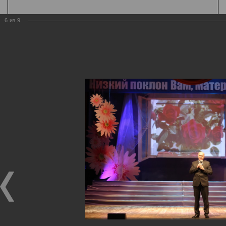
6
из
9
К содержанию
А
Шрифт
А
А
Цвет
Ц
Ц
Ц
Ц
Ц
Дополнительно