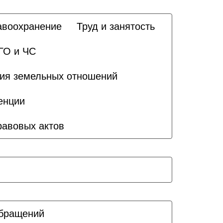
авоохранение
Труд и занятость
ГО и ЧС
ия земельных отношений
енции
равовых актов
бращений