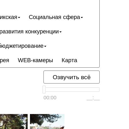
икcкая
Социальная сфера
развития конкуренции
бюджетирование
рея
WEB-камеры
Карта
Озвучить всё
00:00
__:__