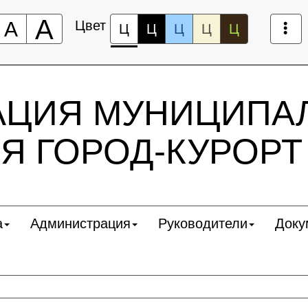
А
А
Цвет
Ц
Ц
Ц
Ц
Ц
АЦИЯ МУНИЦИПА
Я ГОРОД-КУРОРТ
а
Администрация
Руководители
Доку