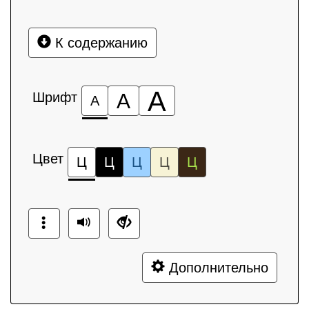
К содержанию
А
Шрифт
А
А
Цвет
Ц
Ц
Ц
Ц
Ц
Дополнительно