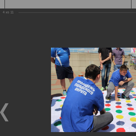
4
из
11
К содержанию
А
Шрифт
А
А
Цвет
Ц
Ц
Ц
Ц
Ц
Дополнительно