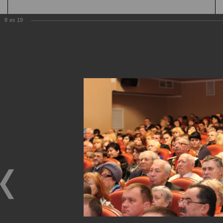
8
из
19
К содержанию
А
Шрифт
А
А
Цвет
Ц
Ц
Ц
Ц
Ц
Дополнительно