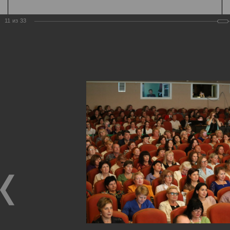
11
из
33
К содержанию
А
Шрифт
А
А
Цвет
Ц
Ц
Ц
Ц
Ц
Дополнительно