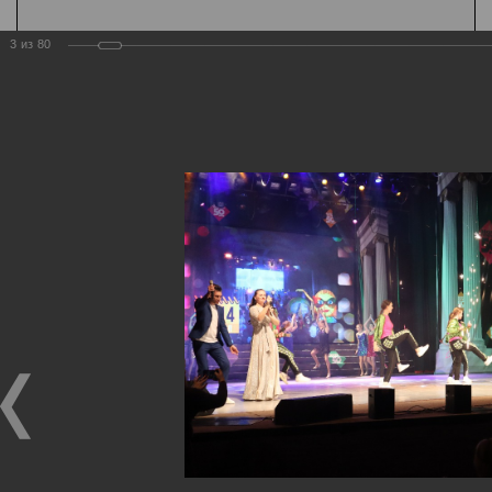
3
из
80
К содержанию
А
Шрифт
А
А
Цвет
Ц
Ц
Ц
Ц
Ц
Дополнительно