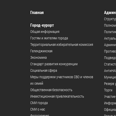
Главная
Админ
Структу
Город-курорт
Полномо
Общая информация
Политик
Гостям и жителям города
Актуал
Территориальная избирательная комиссия
Админи
Геленджикcкая
Против
Экономика
Подвед
Стандарт развития конкуренции
Статист
Социальная сфера
АнтиНА
Меры поддержки участников СВО и членов
Муници
их семей
Резерв 
Общественная безопасность
Торги
Инвестиционная привлекательность
Участие
СМИ города
Информ
СМИ о нас
Официал
Фотогалерея
Результ