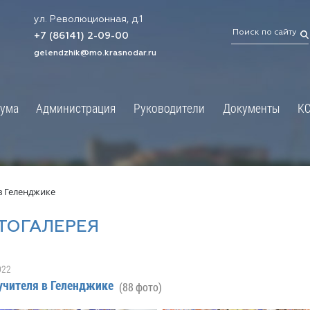
ул. Революционная, д.1
ТРАЦИЯ
ДУМА
+7 (86141) 2-09-00
 администрации
Новости
gelendzhik@mo.krasnodar.ru
Структура
я, задачи и функции
Депутат ЗСК
ума
Администрация
Руководители
Документы
К
обработки
Депутат ГД
ных данных
График приёмов граждан
я информация
депутатами
ативная реформа
Депутатское объединение
в Геленджике
йствие коррупции
Совет молодых депутатов
ТОГАЛЕРЕЯ
твенные организации
Законотворчество
еская информация
Постоянные комиссии и граф
022
О
заседаний
учителя в Геленджике
(88 фото)
ьная служба
Сведения о доходах, расходах,