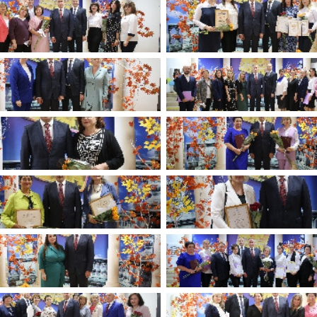
имуществе и обязательствах
авленческих кадров
имущественного характера
План работы и график сессий
о нестационарных
НТО), QR-коды
ОБРАЩЕНИЯ
нная поддержка
Написать обращение
 МСП
Просмотр своего обращения
программах
Установленные формы
 деятельность
обращений
ионные системы
Порядок и время приема
ые визиты и рабочие
Порядок обжалования
Обзоры обращений лиц
ы проверок
Законодательная карта
ые организации
Порядок оказания бесплатно
юридической помощи