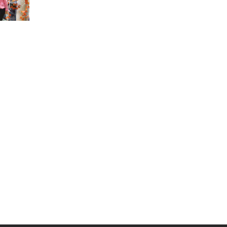
Муниципальная служба
Информация о закупках товаров,
работ, услуг
ТОС
Территориальное общественное
самоуправление
Итоги конкурсов
Территориальная организация
ТОС
Контакты ТОС