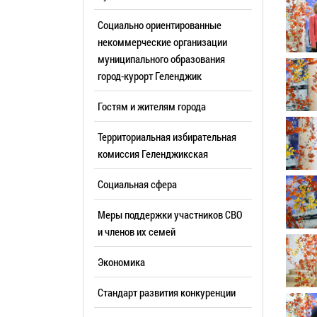
Резерв упр
Стандарт развития конкуренции
Социально ориентированные
Торги
Антимонопольный комплаенс
некоммерческие организации
муниципального образования
Сведения 
Общественная безопасность
город-курорт Геленджик
объектах (
Инициативное бюджетирование
Имуществе
Гостям и жителям города
Инвестиционная
субъектов
привлекательность
Территориальная избирательная
Участие в 
СМИ города
комиссия Геленджикcкая
Проектная
Фотогалерея
Социальная сфера
Информац
Видеогалерея
Официальн
Меры поддержки участников СВО
WEB-камеры
поездки
и членов их семей
Карта
Результат
Экономика
Профсоюзн
РУКОВОДИТЕЛИ
Стандарт развития конкуренции
Глава муниципального