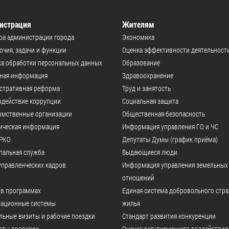
истрация
Жителям
ра администрации города
Экономика
чия, задачи и функции
Оценка эффективности деятельност
а обработки персональных данных
Образование
ьная информация
Здравоохранение
стративная реформа
Труд и занятость
одействие коррупции
Социальная защита
омственные организации
Общественная безопасность
ическая информация
Информация управления ГО и ЧС
РКО
Депутаты Думы (график приёма)
пальная служба
Выдающиеся люди
управленческих кадров
Информация управления земельных
отношений
 в программах
Единая система добровольного стр
ационные системы
жилья
ьные визиты и рабочие поездки
Стандарт развития конкуренции
аты проверок
Оценка регулирующего воздействия