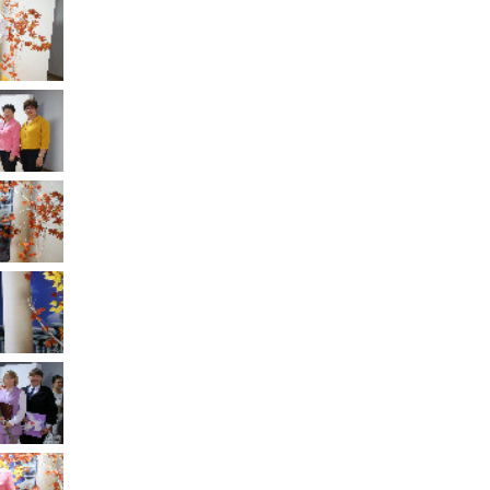
Муниципальное имущество
Муниципально-частное
партнёрство
Региональный государственный
контроль
Документы о выявлении
правообладателей ранее
учтенных объектов
недвижимости
КСП
Общая информация
Контрольно-ревизионная и
экспертно-аналитическая
деятельность
й
Противодействие коррупции