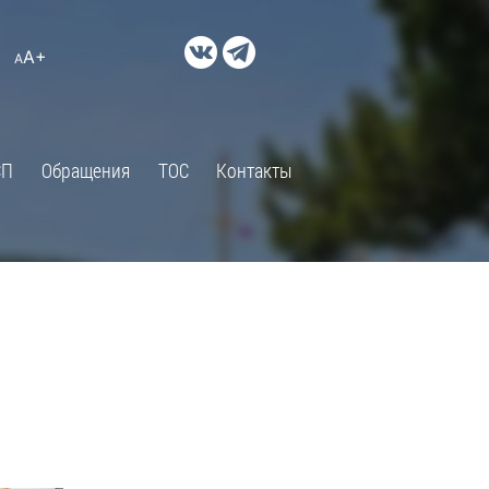
ДОКУМЕНТЫ
A+
А
×
Правовые акты и их экспертиза
Оценка регулирующего
воздействия
СП
Обращения
ТОС
Контакты
Экспертиза действующих
нормативных правовых актов
Оценка применения
обязательных требований
Муниципальный контроль
Формы обращений
Градостроительная деятельность
ик
Архивный отдел
Порядок обжалования
 об