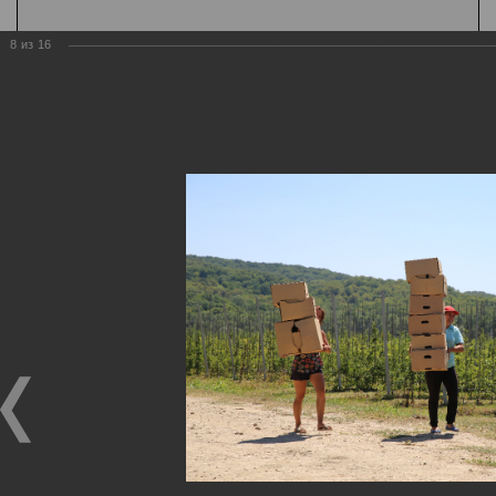
8
из
16
К содержанию
А
Шрифт
А
А
Цвет
Ц
Ц
Ц
Ц
Ц
Дополнительно