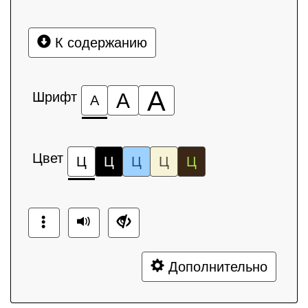
К содержанию
А
Шрифт
А
А
Цвет
Ц
Ц
Ц
Ц
Ц
Дополнительно