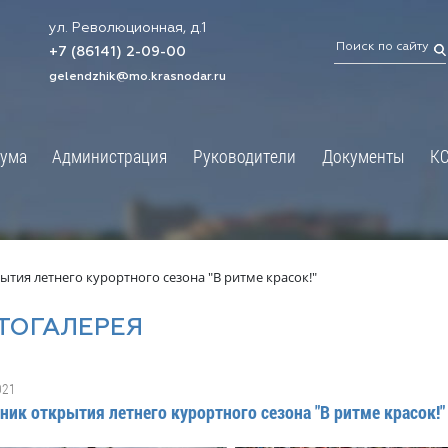
ул. Революционная, д.1
ТРАЦИЯ
ДУМА
+7 (86141) 2-09-00
 администрации
Новости
gelendzhik@mo.krasnodar.ru
Структура
я, задачи и функции
Депутат ЗСК
ума
Администрация
Руководители
Документы
К
обработки
Депутат ГД
ных данных
График приёмов граждан
я информация
депутатами
ативная реформа
Депутатское объединение
ытия летнего курортного сезона "В ритме красок!"
йствие коррупции
Совет молодых депутатов
ТОГАЛЕРЕЯ
твенные организации
Законотворчество
еская информация
Постоянные комиссии и граф
021
О
заседаний
ник открытия летнего курортного сезона "В ритме красок!
ьная служба
Сведения о доходах, расходах,