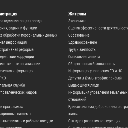
истрация
Жителям
ра администрации города
Экономика
чия, задачи и функции
Оценка эффективности деятельност
а обработки персональных данных
Образование
ьная информация
Здравоохранение
стративная реформа
Труд и занятость
одействие коррупции
Социальная защита
омственные организации
Общественная безопасность
ическая информация
Информация управления ГО и ЧС
РКО
Депутаты Думы (график приёма)
пальная служба
Выдающиеся люди
управленческих кадров
Информация управления земельных
отношений
 в программах
Единая система добровольного стр
ационные системы
жилья
ьные визиты и рабочие поездки
Стандарт развития конкуренции
аты проверок
Оценка регулирующего воздействия