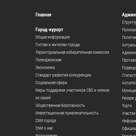
Главная
Админ
Структу
Город-курорт
Полномо
Общая информация
Политик
Гостям и жителям города
Актуал
Территориальная избирательная комиссия
Админи
Геленджикcкая
Против
Экономика
Подвед
Стандарт развития конкуренции
Статист
Социальная сфера
АнтиНА
Меры поддержки участников СВО и членов
Муници
их семей
Резерв 
Общественная безопасность
Торги
Инвестиционная привлекательность
Участие
СМИ города
Информ
СМИ о нас
Официал
Фотогалерея
Результ