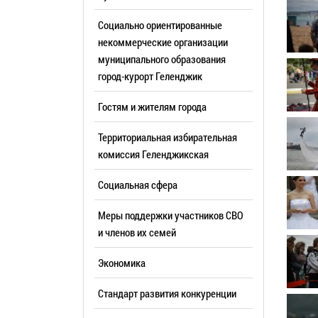
Резерв упр
Стандарт развития конкуренции
Социально ориентированные
Торги
Антимонопольный комплаенс
некоммерческие организации
муниципального образования
Сведения 
Общественная безопасность
город-курорт Геленджик
объектах (
Инициативное бюджетирование
Имуществе
Гостям и жителям города
Инвестиционная
субъектов
привлекательность
Территориальная избирательная
Участие в 
СМИ города
комиссия Геленджикcкая
Проектная
Фотогалерея
Социальная сфера
Информац
Видеогалерея
Официальн
Меры поддержки участников СВО
WEB-камеры
поездки
и членов их семей
Карта
Результат
Экономика
Профсоюзн
РУКОВОДИТЕЛИ
Стандарт развития конкуренции
Глава муниципального