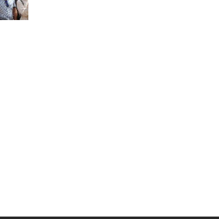
Муниципальная служба
Информация о закупках товаров,
работ, услуг
ТОС
Территориальное общественное
самоуправление
Итоги конкурсов
Территориальная организация
ТОС
Контакты ТОС