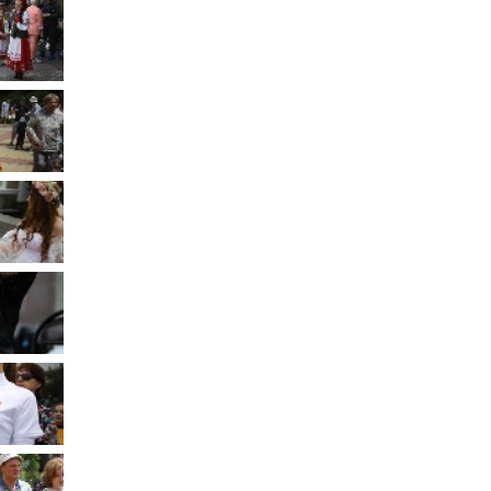
Муниципальное имущество
Муниципально-частное
партнёрство
Региональный государственный
контроль
Документы о выявлении
правообладателей ранее
учтенных объектов
недвижимости
КСП
Общая информация
Контрольно-ревизионная и
экспертно-аналитическая
деятельность
й
Противодействие коррупции