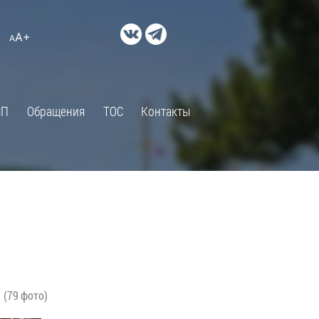
ДОКУМЕНТЫ
A+
А
×
Правовые акты и их экспертиза
Оценка регулирующего
воздействия
СП
Обращения
ТОС
Контакты
Экспертиза действующих
нормативных правовых актов
Оценка применения
обязательных требований
Муниципальный контроль
Формы обращений
Градостроительная деятельность
ик
Архивный отдел
"
(79 фото)
Порядок обжалования
 об