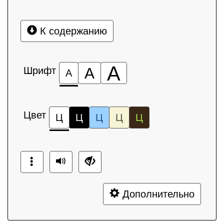
К содержанию
А
Шрифт
А
А
Цвет
Ц
Ц
Ц
Ц
Ц
Дополнительно