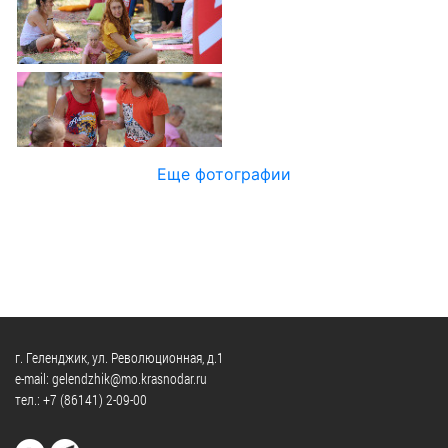
Официальные
и
Контрольно-
Видеогалерея
визиты
время
ревизионная
WEB-
и
приема
и
камеры
рабочие
экспертно-
Порядок
поездки
Карта
аналитическа
обжалования
деятельность
Результаты
Обзоры
проверок
Противодейс
РУКОВОДИТЕЛИ
Еще фотографии
обращений
коррупции
Профсоюзные
лиц
Глава
организации
Муниципальн
муниципального
Законодательная
служба
образования
карта
Информация
Список
Порядок
о
руководителей
оказания
закупках
бесплатной
товаров,
г. Геленджик, ул. Революционная, д.1
юридической
КОНТАКТЫ
работ,
e-mail: gelendzhik@mo.krasnodar.ru
помощи
тел.:
+7 (86141) 2-09-00
услуг