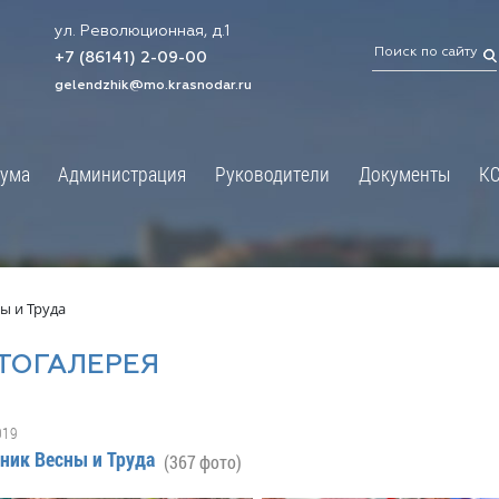
ул. Революционная, д.1
ТРАЦИЯ
ДУМА
+7 (86141) 2-09-00
 администрации
Новости
gelendzhik@mo.krasnodar.ru
Структура
я, задачи и функции
Депутат ЗСК
ума
Администрация
Руководители
Документы
К
обработки
Депутат ГД
ных данных
График приёмов граждан
я информация
депутатами
ативная реформа
Депутатское объединение
ы и Труда
йствие коррупции
Совет молодых депутатов
ТОГАЛЕРЕЯ
твенные организации
Законотворчество
еская информация
Постоянные комиссии и граф
019
О
заседаний
ник Весны и Труда
(367 фото)
ьная служба
Сведения о доходах, расходах,