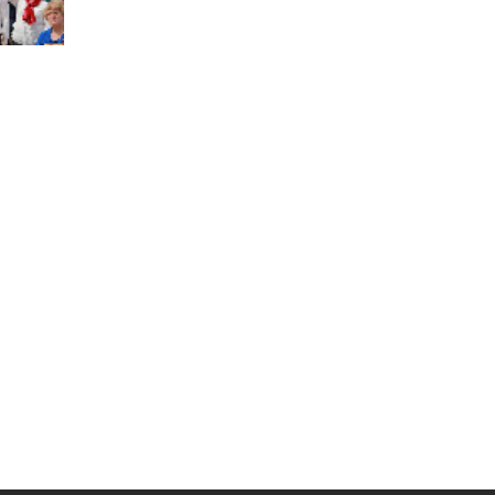
Муниципальная служба
Информация о закупках товаров,
работ, услуг
ТОС
Территориальное общественное
самоуправление
Итоги конкурсов
Территориальная организация
ТОС
Контакты ТОС