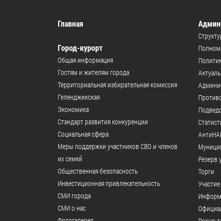
Главная
Админ
Структу
Город-курорт
Полномо
Общая информация
Политик
Гостям и жителям города
Актуал
Территориальная избирательная комиссия
Админи
Геленджикcкая
Против
Экономика
Подвед
Стандарт развития конкуренции
Статист
Социальная сфера
АнтиНА
Меры поддержки участников СВО и членов
Муници
их семей
Резерв 
Общественная безопасность
Торги
Инвестиционная привлекательность
Участие
СМИ города
Информ
СМИ о нас
Официал
Фотогалерея
Результ