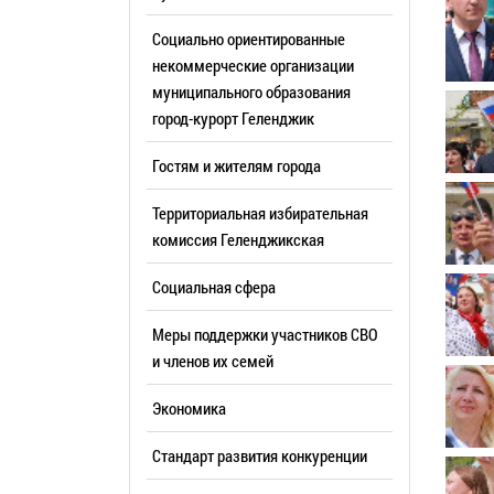
Резерв упр
Стандарт развития конкуренции
Социально ориентированные
Торги
Антимонопольный комплаенс
некоммерческие организации
муниципального образования
Сведения 
Общественная безопасность
город-курорт Геленджик
объектах (
Инициативное бюджетирование
Имуществе
Гостям и жителям города
Инвестиционная
субъектов
привлекательность
Территориальная избирательная
Участие в 
СМИ города
комиссия Геленджикcкая
Проектная
Фотогалерея
Социальная сфера
Информац
Видеогалерея
Официальн
Меры поддержки участников СВО
WEB-камеры
поездки
и членов их семей
Карта
Результат
Экономика
Профсоюзн
РУКОВОДИТЕЛИ
Стандарт развития конкуренции
Глава муниципального