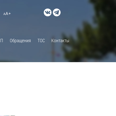
ДОКУМЕНТЫ
A+
А
×
Правовые акты и их экспертиза
Оценка регулирующего
воздействия
СП
Обращения
ТОС
Контакты
Экспертиза действующих
нормативных правовых актов
Оценка применения
обязательных требований
Муниципальный контроль
Формы обращений
Градостроительная деятельность
ик
Архивный отдел
Порядок обжалования
 об