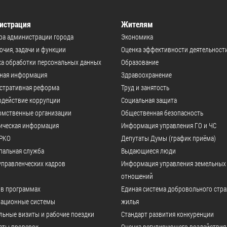
истрация
Жителям
ра администрации города
Экономика
чия, задачи и функции
Оценка эффективности деятельност
а обработки персональных данных
Образование
ьная информация
Здравоохранение
стративная реформа
Труд и занятость
одействие коррупции
Социальная защита
омственные организации
Общественная безопасность
ическая информация
Информация управления ГО и ЧС
РКО
Депутаты Думы (график приёма)
пальная служба
Выдающиеся люди
управленческих кадров
Информация управления земельных
отношений
 в программах
Единая система добровольного стр
ационные системы
жилья
ьные визиты и рабочие поездки
Стандарт развития конкуренции
аты проверок
Оценка регулирующего воздействия