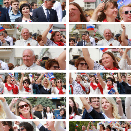
имуществе и обязательствах
авленческих кадров
имущественного характера
План работы и график сессий
о нестационарных
НТО), QR-коды
ОБРАЩЕНИЯ
нная поддержка
Написать обращение
 МСП
Просмотр своего обращения
программах
Установленные формы
 деятельность
обращений
ионные системы
Порядок и время приема
ые визиты и рабочие
Порядок обжалования
Обзоры обращений лиц
ы проверок
Законодательная карта
ые организации
Порядок оказания бесплатно
юридической помощи