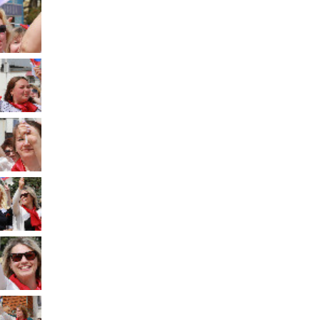
Муниципальное имущество
Муниципально-частное
партнёрство
Региональный государственный
контроль
Документы о выявлении
правообладателей ранее
учтенных объектов
недвижимости
КСП
Общая информация
Контрольно-ревизионная и
экспертно-аналитическая
деятельность
й
Противодействие коррупции