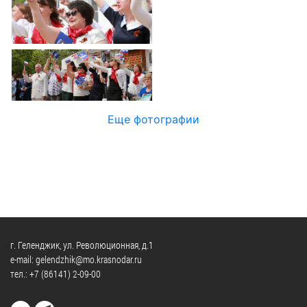
Официальные
и
Контрольно-
Видеогалерея
визиты
время
ревизионная
WEB-
и
приема
и
камеры
рабочие
экспертно-
Порядок
поездки
Карта
аналитическа
обжалования
деятельность
Результаты
Обзоры
проверок
Противодейс
РУКОВОДИТЕЛИ
Еще фотографии
обращений
коррупции
Профсоюзные
лиц
Глава
организации
Муниципальн
муниципального
Законодательная
служба
образования
карта
Информация
Список
Порядок
о
руководителей
оказания
закупках
бесплатной
товаров,
г. Геленджик, ул. Революционная, д.1
юридической
КОНТАКТЫ
работ,
e-mail: gelendzhik@mo.krasnodar.ru
помощи
тел.:
+7 (86141) 2-09-00
услуг