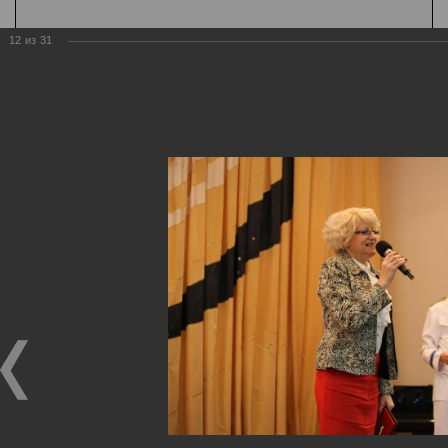
12
из
31
К содержанию
А
Шрифт
А
А
Цвет
Ц
Ц
Ц
Ц
Ц
Дополнительно