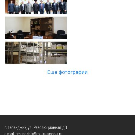
Официальные
и
Контрольно-
Видеогалерея
визиты
время
ревизионная
WEB-
и
приема
и
камеры
рабочие
экспертно-
Порядок
поездки
Карта
аналитическа
обжалования
деятельность
Результаты
Обзоры
проверок
Противодейс
РУКОВОДИТЕЛИ
обращений
коррупции
Профсоюзные
лиц
Глава
организации
Муниципальн
муниципального
Законодательная
Еще фотографии
служба
образования
карта
Информация
Список
Порядок
о
руководителей
оказания
закупках
бесплатной
товаров,
юридической
КОНТАКТЫ
работ,
помощи
услуг
г. Геленджик, ул. Революционная, д.1
e-mail: gelendzhik@mo.krasnodar.ru