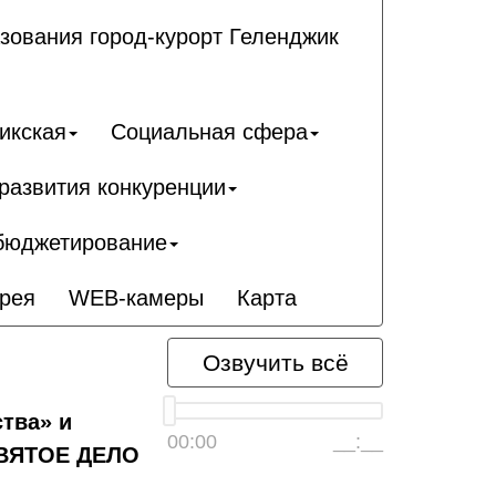
зования город-курорт Геленджик
икcкая
Социальная сфера
развития конкуренции
бюджетирование
рея
WEB-камеры
Карта
Озвучить всё
тва» и
00:00
__:__
СВЯТОЕ ДЕЛО