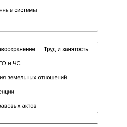
нные системы
авоохранение
Труд и занятость
ГО и ЧС
ия земельных отношений
енции
равовых актов