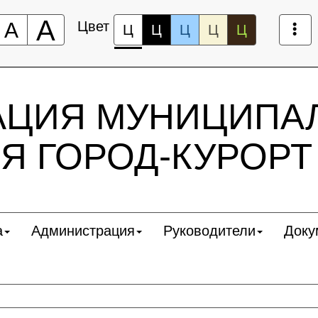
А
А
Цвет
Ц
Ц
Ц
Ц
Ц
АЦИЯ МУНИЦИПА
Я ГОРОД-КУРОРТ
а
Администрация
Руководители
Доку