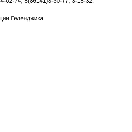
4-02-74, 8(86141)3-30-77, 3-18-32.
ции Геленджика.
1