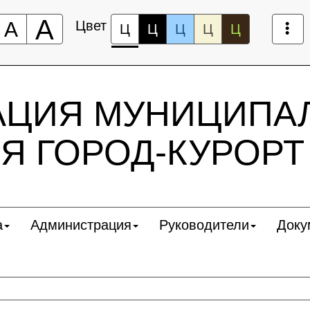
А
А
Цвет
Ц
Ц
Ц
Ц
Ц
АЦИЯ МУНИЦИПА
Я ГОРОД-КУРОРТ
а
Администрация
Руководители
Доку