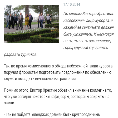
Гостям
молодых
реформа
17.10.2014
обязательных
и
депутатов
Противодействие
требований
жителям
По словам Виктора Хрестина,
Законотворчество
коррупции
города
набережная - лицо курорта, и
Муниципальн
Постоянные
Подведомственные
контроль
каждый ее сантиметр должен
Территориальная
комиссии
организации
быть ухоженным. И несмотря
избирательная
Формы
и
на то, что лето закончилось,
комиссия
Статистическая
обращений
график
Геленджикcкая
информация
город круглый год должен
заседаний
Градостроите
радовать туристов.
Социальная
АнтиНАРКО
деятельность
Сведения
сфера
Муниципальная
о
Так, во время комиссионного обхода набережной глава курорта
Архивный
Меры
служба
доходах,
поручил флористам подготовить предложения по обновлению
отдел
поддержки
расходах,
клумб и высадить вечнозеленые растения.
Резерв
Порядок
участников
об
управленческих
обжалования
Помимо этого, Виктор Хрестин обратил внимание коллег на то,
СВО
имуществе
кадров
что уже сегодня некоторые кафе, бары, рестораны закрыты на
и
и
Муниципальн
Торги
замки.
членов
обязательствах
имущество
их
имущественного
Сведения
Муниципальн
- Так не пойдет! Геленджик должен быть круглогодичным
семей
характера
о