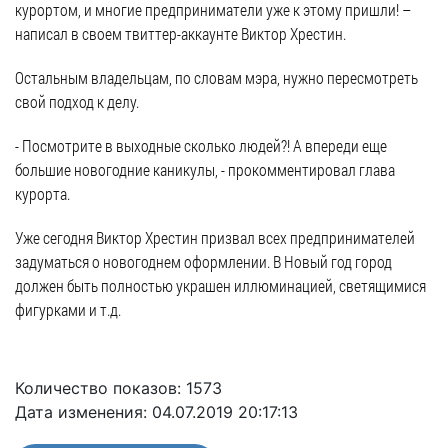
частное
курортом, и многие предприниматели уже к этому пришли! –
нестационарных
Экономика
План
партнёрство
написал в своем твиттер-аккаунте Виктор Хрестин.
объектах
работы
Стандарт
Региональны
(НТО),
и
Остальным владельцам, по словам мэра, нужно пересмотреть
развития
государствен
QR-
график
свой подход к делу.
конкуренции
контроль
коды
сессий
Антимонопольный
Документы
- Посмотрите в выходные сколько людей?! А впереди еще
Имущественная
комплаенс
о
большие новогодние каникулы, - прокомментировал глава
поддержка
ОБРАЩЕНИЯ
выявлении
курорта.
Общественная
субъектов
правообладат
Написать
безопасность
МСП
ранее
Уже сегодня Виктор Хрестин призвал всех предпринимателей
обращение
Инициативное
Участие
учтенных
задуматься о новогоднем оформлении. В Новый год город
Просмотр
бюджетирование
в
объектов
должен быть полностью украшен иллюминацией, светящимися
своего
программах
недвижимост
фигурками и т.д.
Инвестиционная
обращения
привлекательность
Проектная
Установленные
деятельность
КСП
СМИ
формы
Количество показов: 1573
города
Информационные
обращений
Общая
Дата изменения: 04.07.2019 20:17:13
системы
информация
Фотогалерея
Порядок